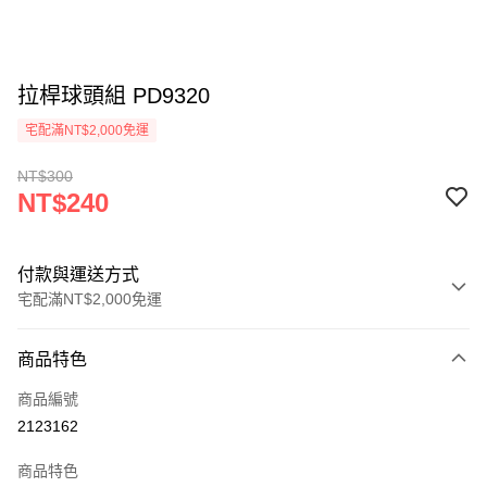
拉桿球頭組 PD9320
宅配滿NT$2,000免運
NT$300
NT$240
付款與運送方式
宅配滿NT$2,000免運
付款方式
商品特色
信用卡一次付款
商品編號
信用卡分期付款
2123162
3 期 0 利率 每期
NT$80
21家銀行
商品特色
6 期 0 利率 每期
NT$40
21家銀行
合作金庫商業銀行
第一商業銀行