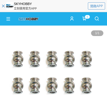
SKYHOBBY
開啟APP
立刻使用官方APP
0
1
/
1