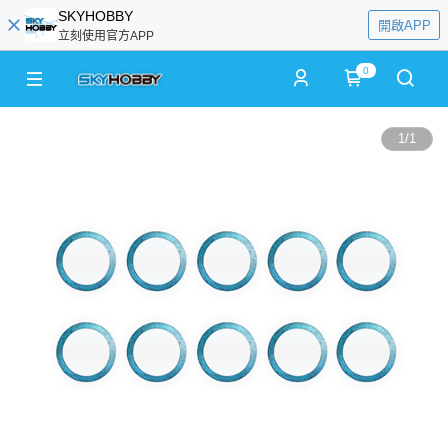
SKYHOBBY
開啟APP
立刻使用官方APP
0
1
/
1