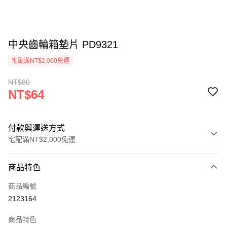
中央齒輪箱墊片 PD9321
宅配滿NT$2,000免運
NT$80
NT$64
付款與運送方式
宅配滿NT$2,000免運
付款方式
商品特色
信用卡一次付款
商品編號
信用卡分期付款
2123164
3 期 0 利率 每期
NT$21
21家銀行
商品特色
6 期 0 利率 每期
NT$10
21家銀行
合作金庫商業銀行
第一商業銀行