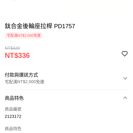
鈦合金後輪座拉桿 PD1757
宅配滿NT$2,000免運
NT$420
NT$336
付款與運送方式
宅配滿NT$2,000免運
付款方式
商品特色
信用卡一次付款
商品編號
信用卡分期付款
2123172
3 期 0 利率 每期
NT$112
21家銀行
商品特色
6 期 0 利率 每期
NT$56
21家銀行
合作金庫商業銀行
第一商業銀行