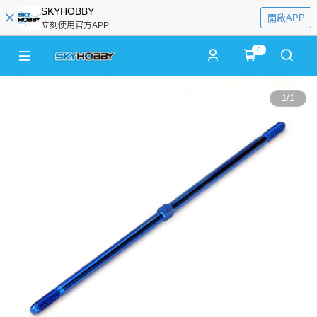
SKYHOBBY
開啟APP
立刻使用官方APP
0
1
/
1