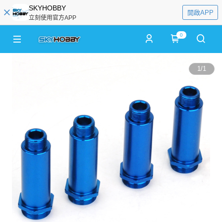
SKYHOBBY
開啟APP
立刻使用官方APP
0
1
/
1