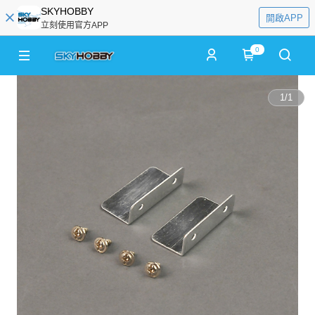
SKYHOBBY
開啟APP
立刻使用官方APP
0
1
/
1