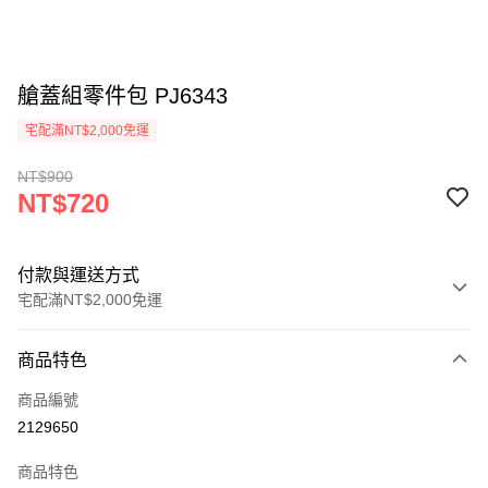
艙蓋組零件包 PJ6343
宅配滿NT$2,000免運
NT$900
NT$720
付款與運送方式
宅配滿NT$2,000免運
付款方式
商品特色
信用卡一次付款
商品編號
信用卡分期付款
2129650
3 期 0 利率 每期
NT$240
21家銀行
商品特色
6 期 0 利率 每期
NT$120
21家銀行
合作金庫商業銀行
第一商業銀行