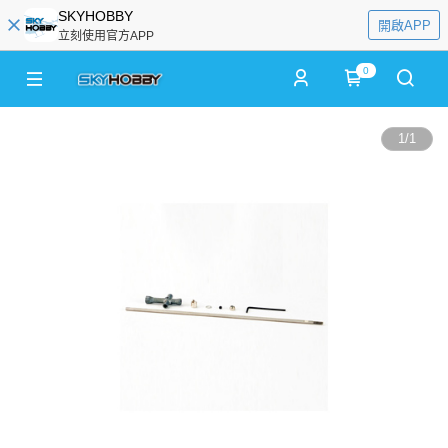
SKYHOBBY
開啟APP
立刻使用官方APP
0
1
/
1