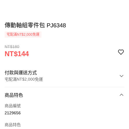
傳動軸組零件包 PJ6348
宅配滿NT$2,000免運
NT$180
NT$144
付款與運送方式
宅配滿NT$2,000免運
付款方式
商品特色
信用卡一次付款
商品編號
信用卡分期付款
2129656
3 期 0 利率 每期
NT$48
21家銀行
商品特色
6 期 0 利率 每期
NT$24
21家銀行
合作金庫商業銀行
第一商業銀行