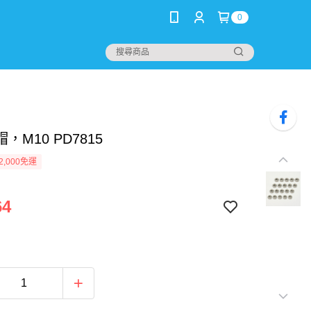
0
，M10 PD7815
2,000免運
64