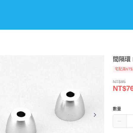
間隔環 P
宅配滿NT$
NT$95
NT$7
數量