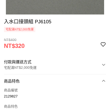
入水口接頭組 PJ6105
宅配滿NT$2,000免運
NT$400
NT$320
付款與運送方式
宅配滿NT$2,000免運
付款方式
商品特色
信用卡一次付款
商品編號
信用卡分期付款
2129827
3 期 0 利率 每期
NT$106
21家銀行
商品特色
6 期 0 利率 每期
NT$53
21家銀行
合作金庫商業銀行
第一商業銀行