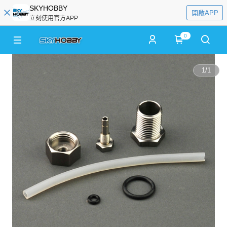
SKYHOBBY
開啟APP
立刻使用官方APP
0
1
/
1