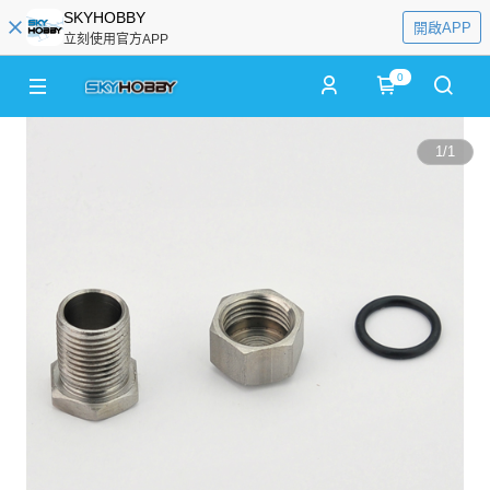
SKYHOBBY
開啟APP
立刻使用官方APP
0
1
/
1