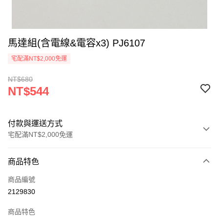
馬達組(含電線&電容x3) PJ6107
宅配滿NT$2,000免運
NT$680
NT$544
付款與運送方式
宅配滿NT$2,000免運
付款方式
商品特色
信用卡一次付款
商品編號
信用卡分期付款
2129830
3 期 0 利率 每期
NT$181
21家銀行
商品特色
6 期 0 利率 每期
NT$90
21家銀行
合作金庫商業銀行
第一商業銀行