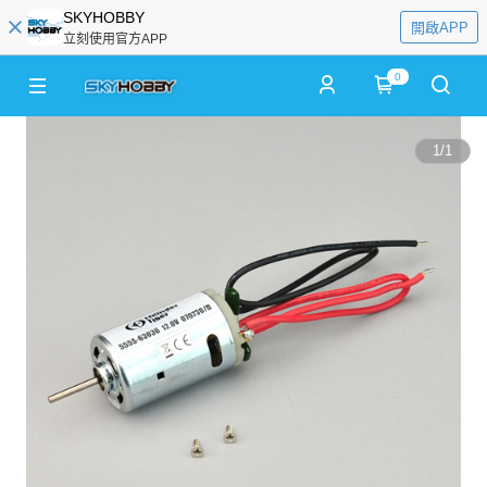
SKYHOBBY
開啟APP
立刻使用官方APP
0
1
/
1