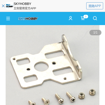
SKYHOBBY
開啟APP
立刻使用官方APP
0
1
/
1