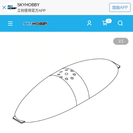
SKYHOBBY
開啟APP
立刻使用官方APP
0
1
/
1