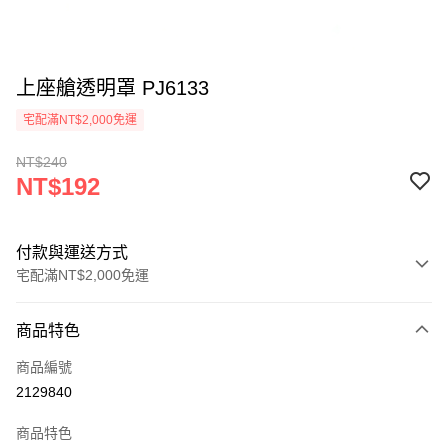
上座艙透明罩 PJ6133
宅配滿NT$2,000免運
NT$240
NT$192
付款與運送方式
宅配滿NT$2,000免運
付款方式
商品特色
信用卡一次付款
商品編號
信用卡分期付款
2129840
3 期 0 利率 每期
NT$64
21家銀行
商品特色
6 期 0 利率 每期
NT$32
21家銀行
合作金庫商業銀行
第一商業銀行