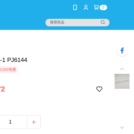
0
1 PJ6144
2,000免運
72