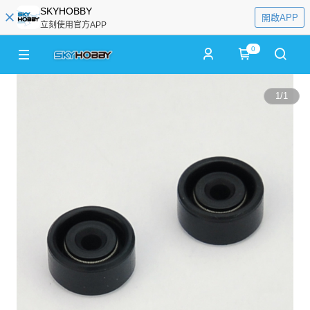
SKYHOBBY
開啟APP
立刻使用官方APP
0
1
/
1