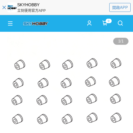
SKYHOBBY
開啟APP
立刻使用官方APP
0
1
/
1