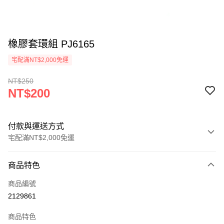
橡膠套環組 PJ6165
宅配滿NT$2,000免運
NT$250
NT$200
付款與運送方式
宅配滿NT$2,000免運
付款方式
商品特色
信用卡一次付款
商品編號
信用卡分期付款
2129861
3 期 0 利率 每期
NT$66
21家銀行
商品特色
6 期 0 利率 每期
NT$33
21家銀行
合作金庫商業銀行
第一商業銀行