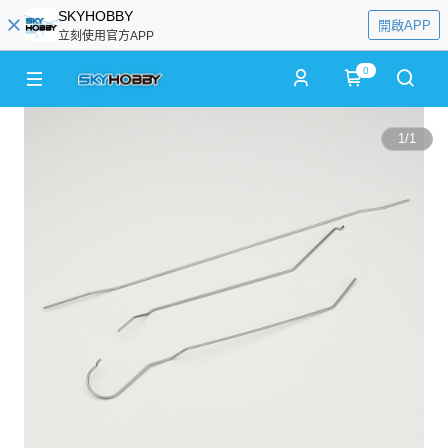
SKYHOBBY
開啟APP
立刻使用官方APP
0
1
/
1