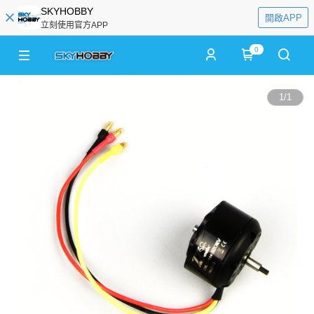
SKYHOBBY
開啟APP
立刻使用官方APP
0
1
/
1