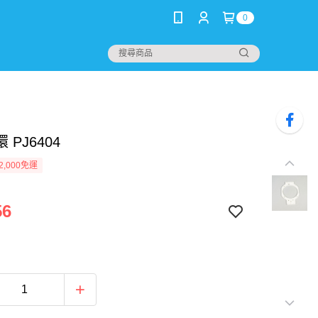
0
 PJ6404
2,000免運
56