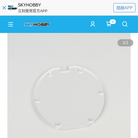
SKYHOBBY
開啟APP
立刻使用官方APP
0
1
/
1