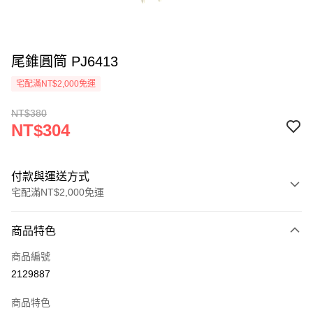
尾錐圓筒 PJ6413
宅配滿NT$2,000免運
NT$380
NT$304
付款與運送方式
宅配滿NT$2,000免運
付款方式
商品特色
信用卡一次付款
商品編號
信用卡分期付款
2129887
3 期 0 利率 每期
NT$101
21家銀行
商品特色
6 期 0 利率 每期
NT$50
21家銀行
合作金庫商業銀行
第一商業銀行