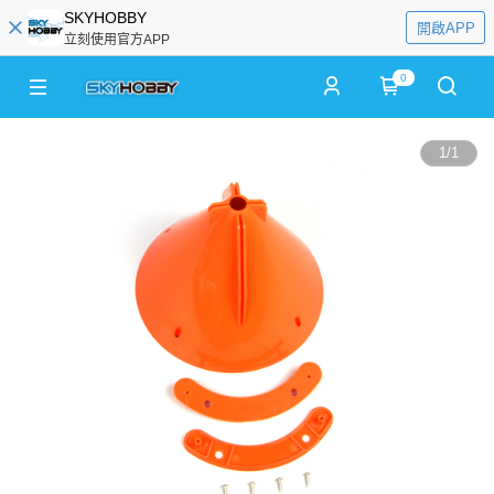
SKYHOBBY
開啟APP
立刻使用官方APP
0
1
/
1