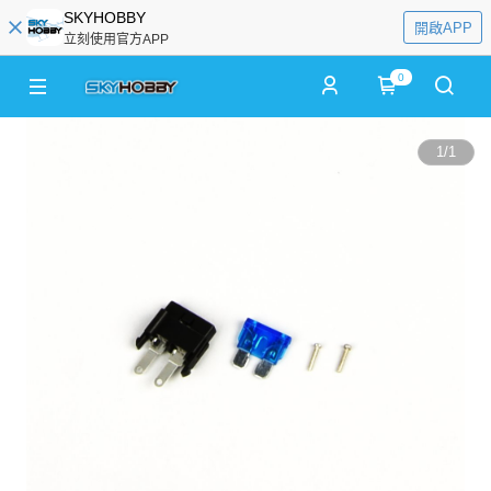
SKYHOBBY
開啟APP
立刻使用官方APP
0
1
/
1