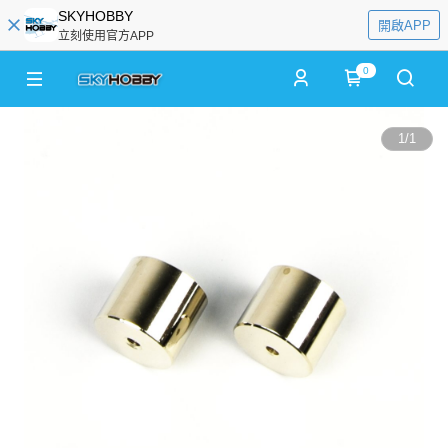
SKYHOBBY
開啟APP
立刻使用官方APP
0
1
/
1