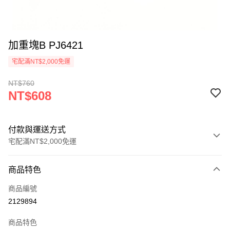
加重塊B PJ6421
宅配滿NT$2,000免運
NT$760
NT$608
付款與運送方式
宅配滿NT$2,000免運
付款方式
商品特色
信用卡一次付款
商品編號
信用卡分期付款
2129894
3 期 0 利率 每期
NT$202
21家銀行
商品特色
6 期 0 利率 每期
NT$101
21家銀行
合作金庫商業銀行
第一商業銀行