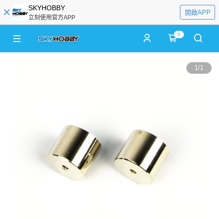
SKYHOBBY
開啟APP
立刻使用官方APP
0
1
/
1