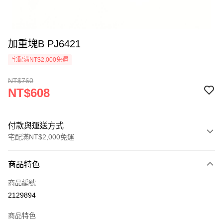
加重塊B PJ6421
宅配滿NT$2,000免運
NT$760
NT$608
付款與運送方式
宅配滿NT$2,000免運
付款方式
商品特色
信用卡一次付款
商品編號
信用卡分期付款
2129894
3 期 0 利率 每期
NT$202
21家銀行
商品特色
6 期 0 利率 每期
NT$101
21家銀行
合作金庫商業銀行
第一商業銀行