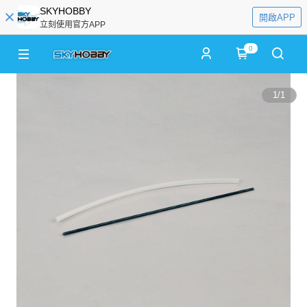
SKYHOBBY
開啟APP
立刻使用官方APP
0
1
/
1