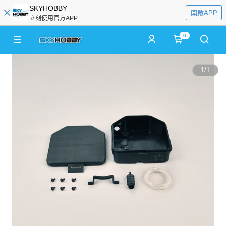
SKYHOBBY
開啟APP
立刻使用官方APP
0
1
/
1