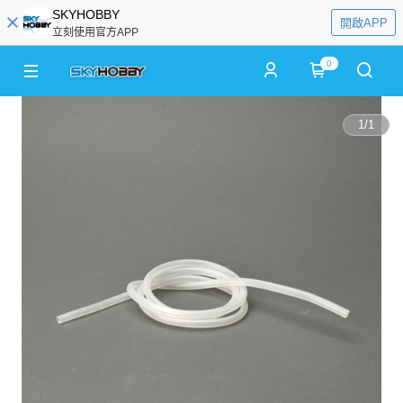
SKYHOBBY
開啟APP
立刻使用官方APP
0
1
/
1