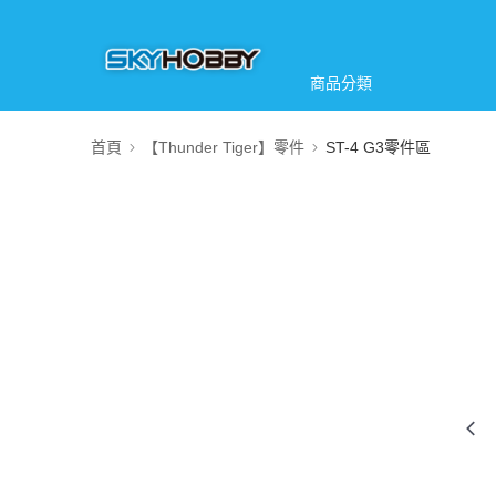
商品分類
首頁
【Thunder Tiger】零件
ST-4 G3零件區