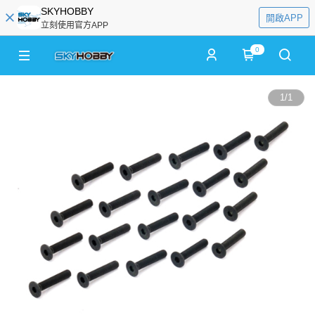
SKYHOBBY
開啟APP
立刻使用官方APP
0
1
/
1