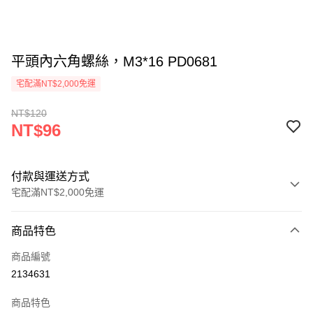
平頭內六角螺絲，M3*16 PD0681
宅配滿NT$2,000免運
NT$120
NT$96
付款與運送方式
宅配滿NT$2,000免運
付款方式
商品特色
信用卡一次付款
商品編號
信用卡分期付款
2134631
3 期 0 利率 每期
NT$32
21家銀行
商品特色
6 期 0 利率 每期
NT$16
21家銀行
合作金庫商業銀行
第一商業銀行