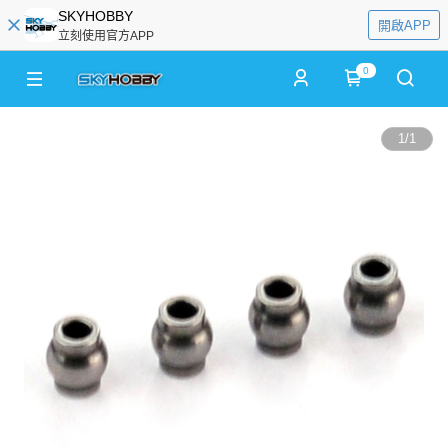
SKYHOBBY
開啟APP
立刻使用官方APP
0
1
/
1