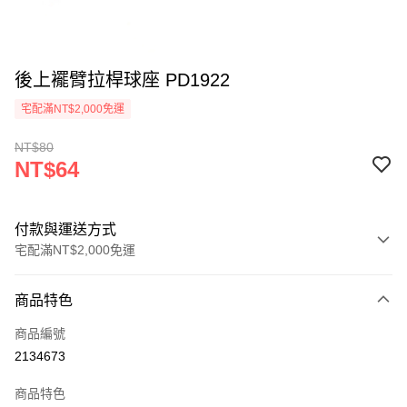
後上襬臂拉桿球座 PD1922
宅配滿NT$2,000免運
NT$80
NT$64
付款與運送方式
宅配滿NT$2,000免運
付款方式
商品特色
信用卡一次付款
商品編號
信用卡分期付款
2134673
3 期 0 利率 每期
NT$21
21家銀行
商品特色
6 期 0 利率 每期
NT$10
21家銀行
合作金庫商業銀行
第一商業銀行