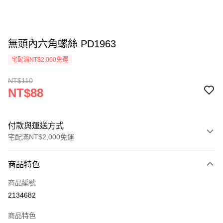
無頭內六角螺絲 PD1963
宅配滿NT$2,000免運
NT$110
NT$88
付款與運送方式
宅配滿NT$2,000免運
付款方式
商品特色
信用卡一次付款
商品編號
信用卡分期付款
2134682
3 期 0 利率 每期
NT$29
21家銀行
商品特色
6 期 0 利率 每期
NT$14
21家銀行
合作金庫商業銀行
第一商業銀行