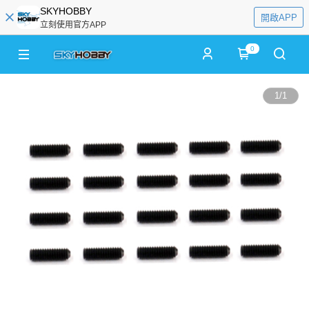
SKYHOBBY
開啟APP
立刻使用官方APP
0
1
/
1