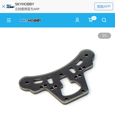
SKYHOBBY
開啟APP
立刻使用官方APP
0
1
/
1