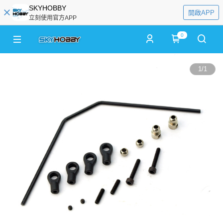
SKYHOBBY
開啟APP
立刻使用官方APP
0
1
/
1