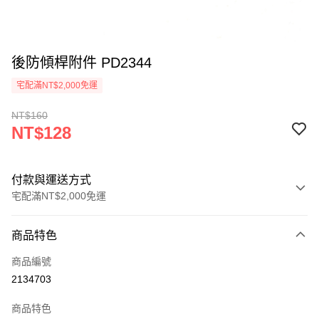
後防傾桿附件 PD2344
宅配滿NT$2,000免運
NT$160
NT$128
付款與運送方式
宅配滿NT$2,000免運
付款方式
商品特色
信用卡一次付款
商品編號
信用卡分期付款
2134703
3 期 0 利率 每期
NT$42
21家銀行
商品特色
6 期 0 利率 每期
NT$21
21家銀行
合作金庫商業銀行
第一商業銀行