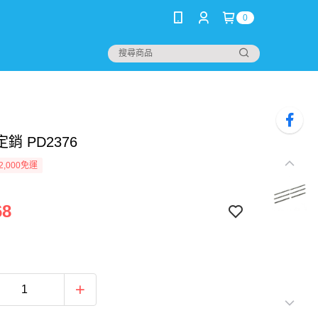
0
銷 PD2376
2,000免運
68