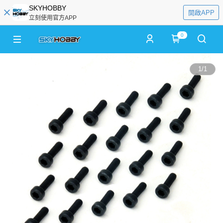
SKYHOBBY
開啟APP
立刻使用官方APP
0
1
/
1