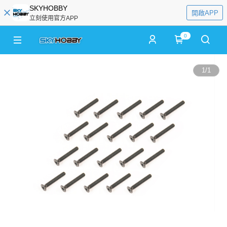
SKYHOBBY
開啟APP
立刻使用官方APP
0
1
/
1