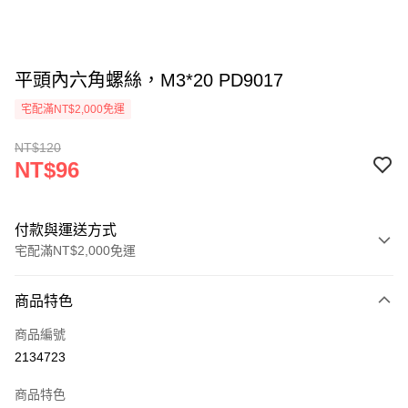
平頭內六角螺絲，M3*20 PD9017
宅配滿NT$2,000免運
NT$120
NT$96
付款與運送方式
宅配滿NT$2,000免運
付款方式
商品特色
信用卡一次付款
商品編號
信用卡分期付款
2134723
3 期 0 利率 每期
NT$32
21家銀行
商品特色
6 期 0 利率 每期
NT$16
21家銀行
合作金庫商業銀行
第一商業銀行