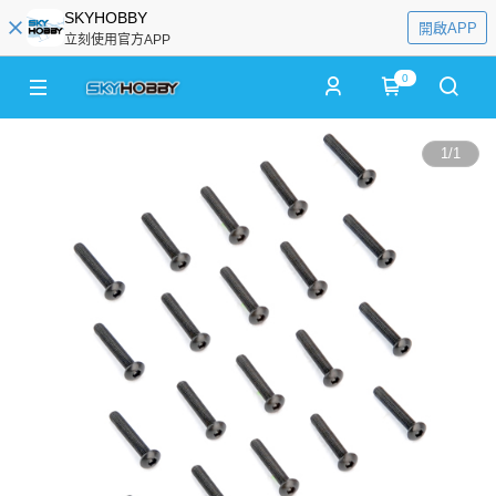
SKYHOBBY
開啟APP
立刻使用官方APP
0
1
/
1