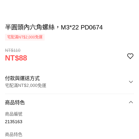
半圓頭內六角螺絲，M3*22 PD0674
宅配滿NT$2,000免運
NT$110
NT$88
付款與運送方式
宅配滿NT$2,000免運
付款方式
商品特色
信用卡一次付款
商品編號
信用卡分期付款
2135163
3 期 0 利率 每期
NT$29
21家銀行
商品特色
6 期 0 利率 每期
NT$14
21家銀行
合作金庫商業銀行
第一商業銀行