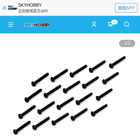
SKYHOBBY
開啟APP
立刻使用官方APP
0
1
/
1