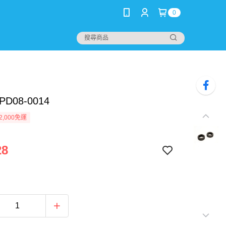
0
D08-0014
2,000免運
28