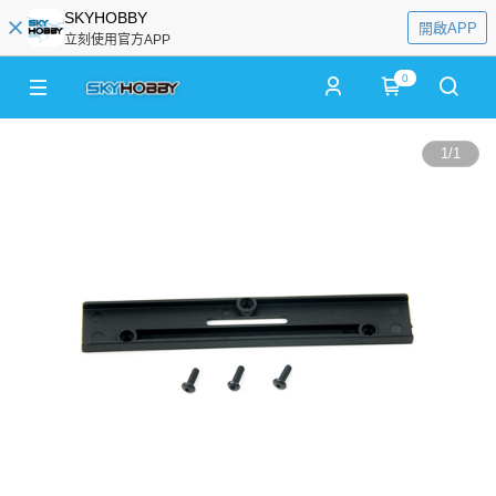
SKYHOBBY
開啟APP
立刻使用官方APP
0
1
/
1