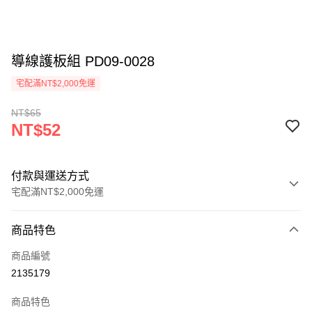
導線護板組 PD09-0028
宅配滿NT$2,000免運
NT$65
NT$52
付款與運送方式
宅配滿NT$2,000免運
付款方式
商品特色
信用卡一次付款
商品編號
信用卡分期付款
2135179
3 期 0 利率 每期
NT$17
21家銀行
商品特色
6 期 0 利率 每期
NT$8
21家銀行
合作金庫商業銀行
第一商業銀行