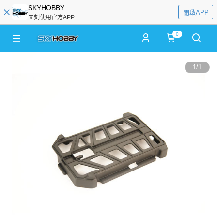
SKYHOBBY
開啟APP
立刻使用官方APP
0
1
/
1