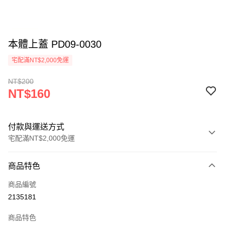
本體上蓋 PD09-0030
宅配滿NT$2,000免運
NT$200
NT$160
付款與運送方式
宅配滿NT$2,000免運
付款方式
商品特色
信用卡一次付款
商品編號
信用卡分期付款
2135181
3 期 0 利率 每期
NT$53
21家銀行
商品特色
6 期 0 利率 每期
NT$26
21家銀行
合作金庫商業銀行
第一商業銀行