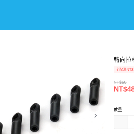
轉向拉桿
宅配滿NT$
NT$60
NT$4
數量