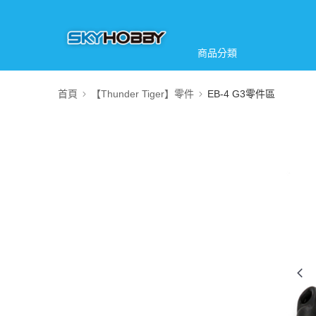
商品分類
首頁
【Thunder Tiger】零件
EB-4 G3零件區