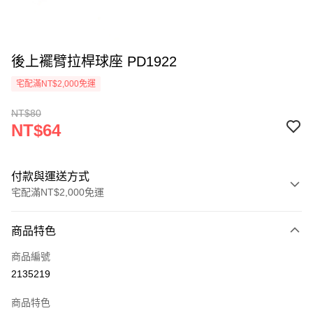
後上襬臂拉桿球座 PD1922
宅配滿NT$2,000免運
NT$80
NT$64
付款與運送方式
宅配滿NT$2,000免運
付款方式
商品特色
信用卡一次付款
商品編號
信用卡分期付款
2135219
3 期 0 利率 每期
NT$21
21家銀行
商品特色
6 期 0 利率 每期
NT$10
21家銀行
合作金庫商業銀行
第一商業銀行