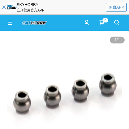
SKYHOBBY
開啟APP
立刻使用官方APP
0
1
/
1