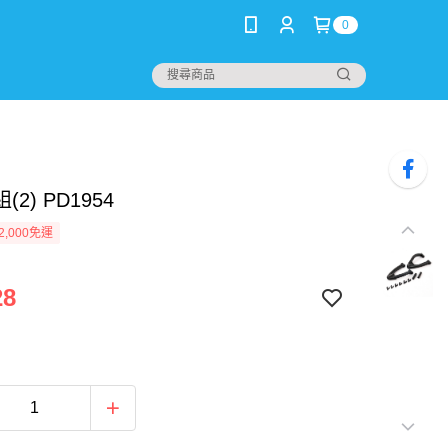
0
2) PD1954
2,000免運
28