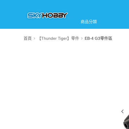
商品分類
首頁
【Thunder Tiger】零件
EB-4 G3零件區