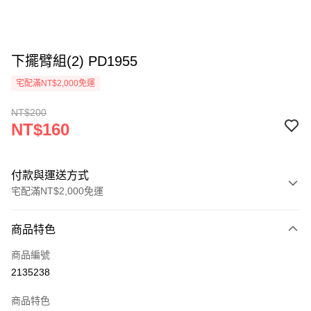
下擺臂組(2) PD1955
宅配滿NT$2,000免運
NT$200
NT$160
付款與運送方式
宅配滿NT$2,000免運
付款方式
商品特色
信用卡一次付款
商品編號
信用卡分期付款
2135238
3 期 0 利率 每期
NT$53
21家銀行
商品特色
6 期 0 利率 每期
NT$26
21家銀行
合作金庫商業銀行
第一商業銀行