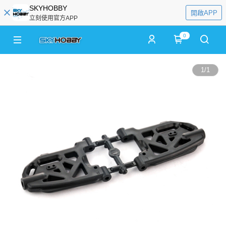
SKYHOBBY
開啟APP
立刻使用官方APP
0
1
/
1