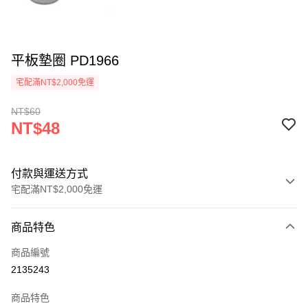
平板墊圈 PD1966
宅配滿NT$2,000免運
NT$60
NT$48
付款與運送方式
宅配滿NT$2,000免運
付款方式
商品特色
信用卡一次付款
商品編號
信用卡分期付款
2135243
3 期 0 利率 每期
NT$16
21家銀行
商品特色
6 期 0 利率 每期
NT$8
21家銀行
合作金庫商業銀行
第一商業銀行