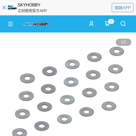
SKYHOBBY
開啟APP
立刻使用官方APP
0
1
/
1