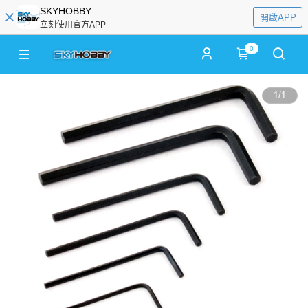
SKYHOBBY
開啟APP
立刻使用官方APP
0
1
/
1