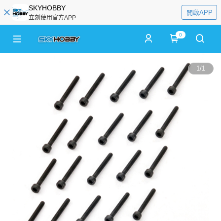
SKYHOBBY
開啟APP
立刻使用官方APP
0
1
/
1