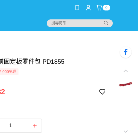
0
固定板零件包 PD1855
2,000免運
32